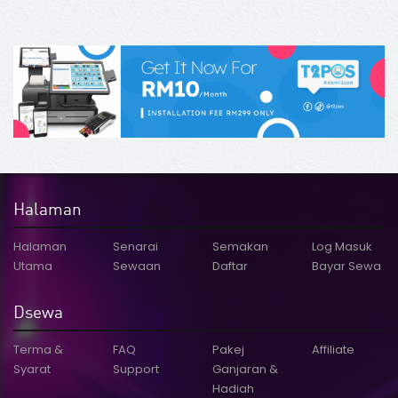
3 / 5
Halaman
Halaman
Senarai
Semakan
Log Masuk
Utama
Sewaan
Daftar
Bayar Sewa
Dsewa
Terma &
FAQ
Pakej
Affiliate
Syarat
Support
Ganjaran &
Hadiah