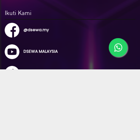
Ikuti Kami
@dsewa.my
DSEWA MALAYSIA
@d_sewa
Hubungi Kami
TOTAL CONFIGURE
No 15A, 1st Floor, Jalan Songket Indah 1/1, Taman Songket
Indah 08000, Sungai Petani, Kedah
admin@totalconfigure.com